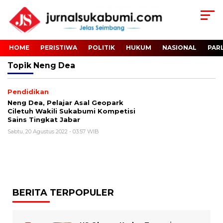
HOME
PERISTIWA
POLITIK
HUKUM
NASIONAL
PAR
Topik
Neng Dea
Pendidikan
Neng Dea, Pelajar Asal Geopark
Ciletuh Wakili Sukabumi Kompetisi
Sains Tingkat Jabar
Sabtu, 20 Agustus 2022 - 03:57 WIB
BERITA TERPOPULER