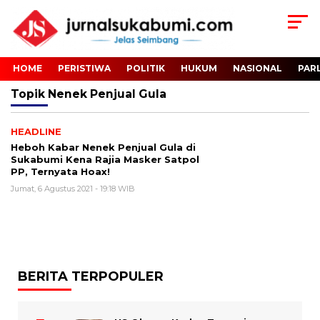
HOME
PERISTIWA
POLITIK
HUKUM
NASIONAL
PAR
Topik
Nenek Penjual Gula
HEADLINE
Heboh Kabar Nenek Penjual Gula di
Sukabumi Kena Rajia Masker Satpol
PP, Ternyata Hoax!
Jumat, 6 Agustus 2021 - 19:18 WIB
BERITA TERPOPULER