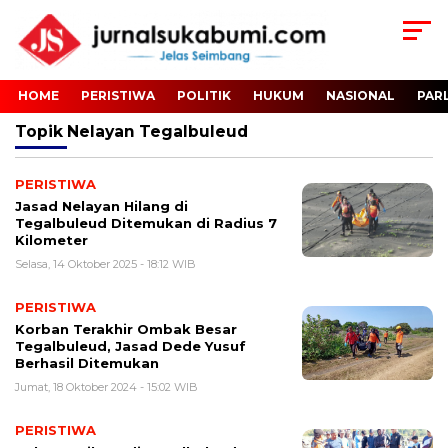
HOME
PERISTIWA
POLITIK
HUKUM
NASIONAL
PAR
Topik
Nelayan Tegalbuleud
PERISTIWA
Jasad Nelayan Hilang di
Tegalbuleud Ditemukan di Radius 7
Kilometer
Selasa, 14 Oktober 2025 - 18:12 WIB
PERISTIWA
Korban Terakhir Ombak Besar
Tegalbuleud, Jasad Dede Yusuf
Berhasil Ditemukan
Jumat, 18 Oktober 2024 - 15:02 WIB
PERISTIWA