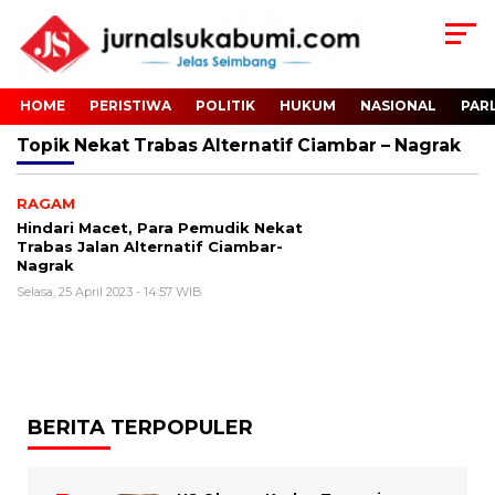
HOME
PERISTIWA
POLITIK
HUKUM
NASIONAL
PAR
Topik
Nekat Trabas Alternatif Ciambar – Nagrak
RAGAM
Hindari Macet, Para Pemudik Nekat
Trabas Jalan Alternatif Ciambar-
Nagrak
Selasa, 25 April 2023 - 14:57 WIB
BERITA TERPOPULER