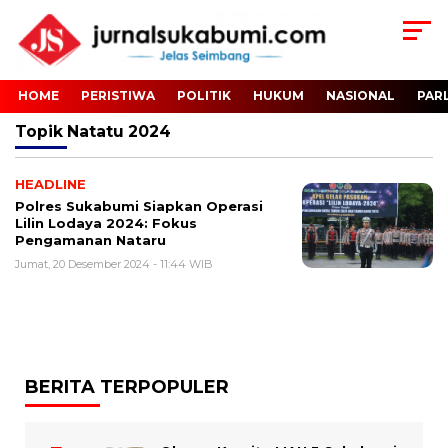
HOME
PERISTIWA
POLITIK
HUKUM
NASIONAL
PAR
Topik
Natatu 2024
HEADLINE
Polres Sukabumi Siapkan Operasi
Lilin Lodaya 2024: Fokus
Pengamanan Nataru
Jumat, 20 Desember 2024 - 11:44 WIB
BERITA TERPOPULER