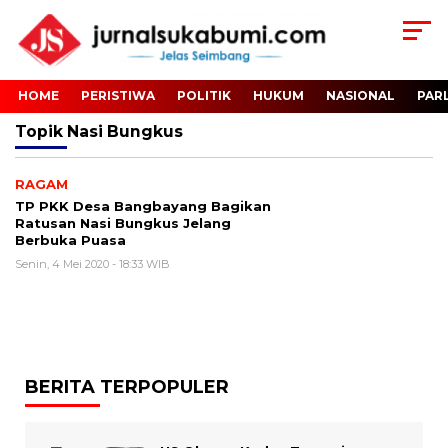
HOME
PERISTIWA
POLITIK
HUKUM
NASIONAL
PAR
Topik
Nasi Bungkus
RAGAM
TP PKK Desa Bangbayang Bagikan
Ratusan Nasi Bungkus Jelang
Berbuka Puasa
Senin, 4 Mei 2020 - 18:33 WIB
BERITA TERPOPULER