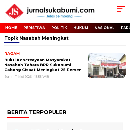
HOME
PERISTIWA
POLITIK
HUKUM
NASIONAL
PAR
Topik
Nasabah Meningkat
RAGAM
Bukti Kepercayaan Masyarakat,
Nasabah Tahara BPR Sukabumi
Cabang Cisaat Meningkat 25 Persen
Senin, 11 Mei 2026 - 16:56 WIB
BERITA TERPOPULER