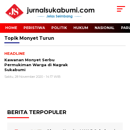
HOME
PERISTIWA
POLITIK
HUKUM
NASIONAL
PAR
Topik
Monyet Turun
HEADLINE
Kawanan Monyet Serbu
Permukiman Warga di Nagrak
Sukabumi
Sabtu, 28 November 2020 - 14:17 WIB
BERITA TERPOPULER