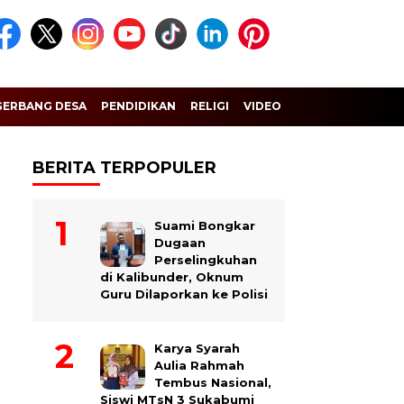
GERBANG DESA
PENDIDIKAN
RELIGI
VIDEO
BERITA TERPOPULER
Suami Bongkar
Dugaan
Perselingkuhan
di Kalibunder, Oknum
Guru Dilaporkan ke Polisi
Karya Syarah
Aulia Rahmah
Tembus Nasional,
Siswi MTsN 3 Sukabumi