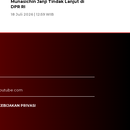
Munasichin Janji Tindak Lanjut di
DPR RI
18 Juli 2026 | 12:59 WIB
outube.com
KEBIJAKAN PRIVASI