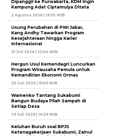
Dipanggil ke Purwakarta, KDM Ingin
Kampung Adat Ciptamulya Ditata
2 Agustus 2026 | 19:30 WIB
Usung Perubahan di PWI Jabar,
Kang Andhy Tawarkan Program
Kesejahteraan hingga Karier
Internasional
31 Juli 2026 | 22:04 WIB
Hergun Usul Kemendagri Luncurkan
Program Wirausaha Pemula untuk
Kemandirian Ekonomi Ormas
30 Juli 2026 | 15:09 WIB
Wamenko Tantang Sukabumi
Bangun Budaya Pilah Sampah di
Setiap Desa
29 Juli 2026 | 14:29 WIB
Keluhan Buruh soal BPJS
Ketenagakerjaan Sukabumi, Zainul