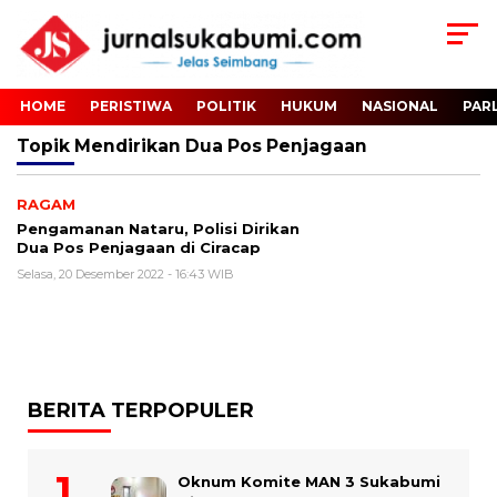
HOME
PERISTIWA
POLITIK
HUKUM
NASIONAL
PAR
Topik
Mendirikan Dua Pos Penjagaan
RAGAM
Pengamanan Nataru, Polisi Dirikan
Dua Pos Penjagaan di Ciracap
Selasa, 20 Desember 2022 - 16:43 WIB
BERITA TERPOPULER
Oknum Komite MAN 3 Sukabumi