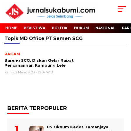
HOME
PERISTIWA
POLITIK
HUKUM
NASIONAL
PAR
Topik
MD Office PT Semen SCG
RAGAM
Bareng SCG, Diskan Gelar Rapat
Pencanangan Kampung Lele
Kamis, 2 Maret 2023 - 22:07 WIB
BERITA TERPOPULER
US Oknum Kades Tamanjaya