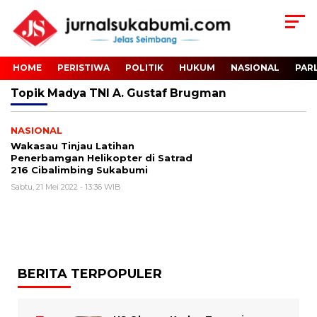
HOME
PERISTIWA
POLITIK
HUKUM
NASIONAL
PAR
Topik
Madya TNI A. Gustaf Brugman
NASIONAL
Wakasau Tinjau Latihan
Penerbamgan Helikopter di Satrad
216 Cibalimbing Sukabumi
Sabtu, 21 Mei 2022 - 13:36 WIB
BERITA TERPOPULER