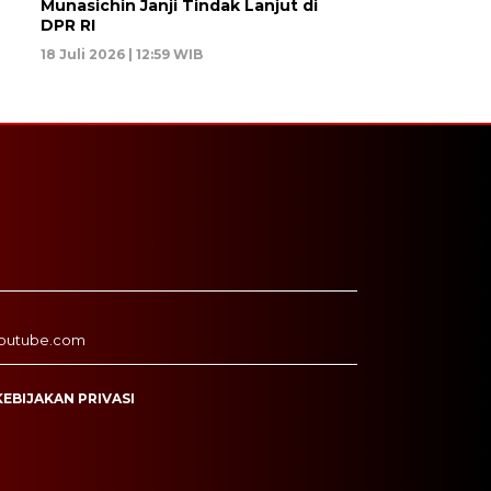
Munasichin Janji Tindak Lanjut di
DPR RI
18 Juli 2026 | 12:59 WIB
outube.com
KEBIJAKAN PRIVASI