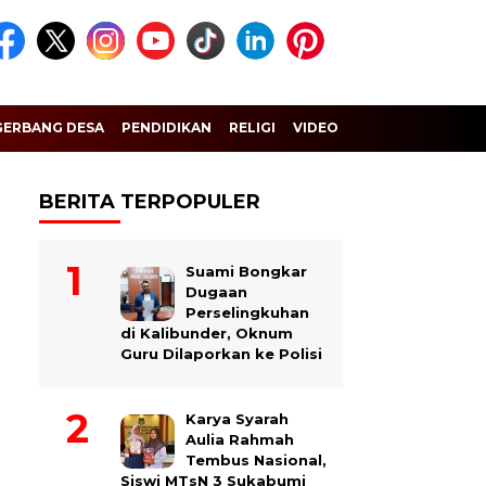
GERBANG DESA
PENDIDIKAN
RELIGI
VIDEO
BERITA TERPOPULER
Suami Bongkar
Dugaan
Perselingkuhan
di Kalibunder, Oknum
Guru Dilaporkan ke Polisi
Karya Syarah
Aulia Rahmah
Tembus Nasional,
Siswi MTsN 3 Sukabumi