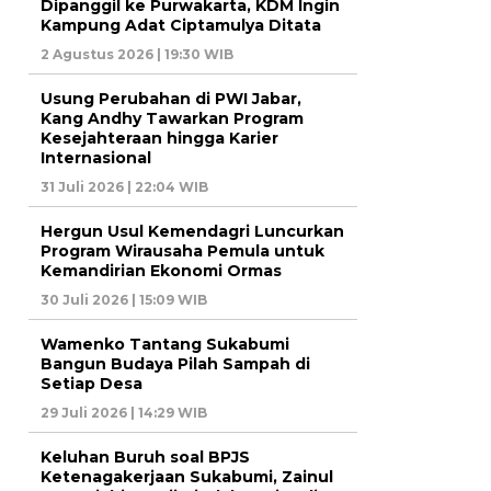
Dipanggil ke Purwakarta, KDM Ingin
Kampung Adat Ciptamulya Ditata
2 Agustus 2026 | 19:30 WIB
Usung Perubahan di PWI Jabar,
Kang Andhy Tawarkan Program
Kesejahteraan hingga Karier
Internasional
31 Juli 2026 | 22:04 WIB
Hergun Usul Kemendagri Luncurkan
Program Wirausaha Pemula untuk
Kemandirian Ekonomi Ormas
30 Juli 2026 | 15:09 WIB
Wamenko Tantang Sukabumi
Bangun Budaya Pilah Sampah di
Setiap Desa
29 Juli 2026 | 14:29 WIB
Keluhan Buruh soal BPJS
Ketenagakerjaan Sukabumi, Zainul