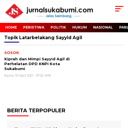
HOME
PERISTIWA
POLITIK
HUKUM
NASIONAL
PAR
Topik
Latarbelakang Sayyid Agil
SOSOK
Kiprah dan Mimpi Sayyid Agil di
Perhelatan DPD KNPI Kota
Sukabumi
Kamis, 15 April 2021 - 07:02 WIB
BERITA TERPOPULER