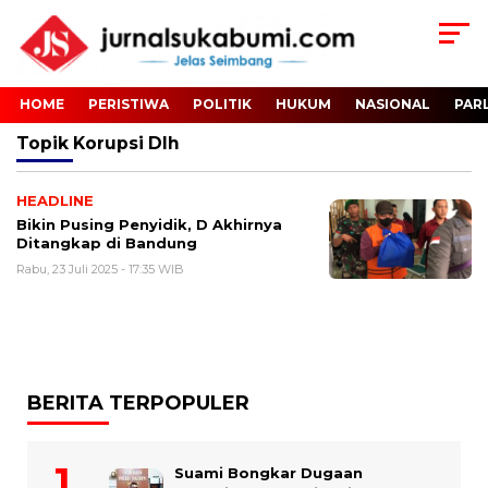
HOME
PERISTIWA
POLITIK
HUKUM
NASIONAL
PAR
Topik
Korupsi Dlh
HEADLINE
Bikin Pusing Penyidik, D Akhirnya
Ditangkap di Bandung
Rabu, 23 Juli 2025 - 17:35 WIB
BERITA TERPOPULER
Suami Bongkar Dugaan