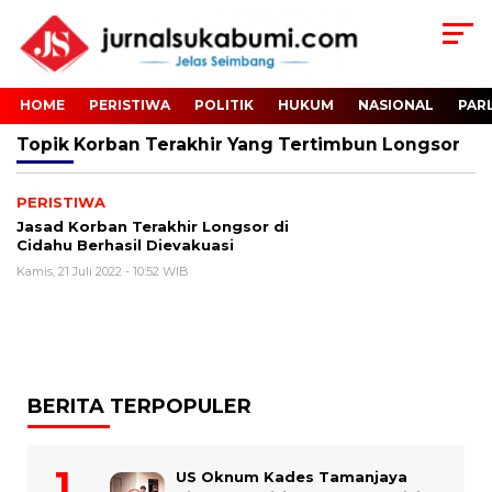
HOME
PERISTIWA
POLITIK
HUKUM
NASIONAL
PAR
Topik
Korban Terakhir Yang Tertimbun Longsor
PERISTIWA
Jasad Korban Terakhir Longsor di
Cidahu Berhasil Dievakuasi
Kamis, 21 Juli 2022 - 10:52 WIB
BERITA TERPOPULER
US Oknum Kades Tamanjaya