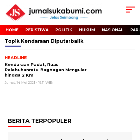
HOME
PERISTIWA
POLITIK
HUKUM
NASIONAL
PAR
Topik
Kendaraan Diputarbalik
HEADLINE
Kendaraan Padat, Ruas
Palabuhanratu-Bagbagan Mengular
hingga 2 Km
Jumat, 14 Mei 2021 - 19:11 WIB
BERITA TERPOPULER