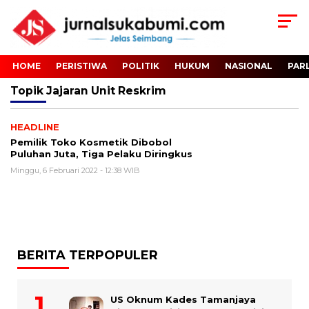
HOME
PERISTIWA
POLITIK
HUKUM
NASIONAL
PAR
Topik
Jajaran Unit Reskrim
HEADLINE
Pemilik Toko Kosmetik Dibobol
Puluhan Juta, Tiga Pelaku Diringkus
Minggu, 6 Februari 2022 - 12:38 WIB
BERITA TERPOPULER
US Oknum Kades Tamanjaya