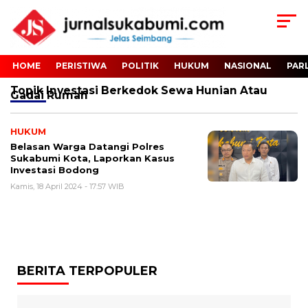
HOME
PERISTIWA
POLITIK
HUKUM
NASIONAL
PAR
Topik
Investasi Berkedok Sewa Hunian Atau
Gadai Rumah
HUKUM
Belasan Warga Datangi Polres
Sukabumi Kota, Laporkan Kasus
Investasi Bodong
Kamis, 18 April 2024 - 17:57 WIB
BERITA TERPOPULER