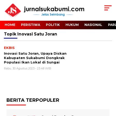
HOME
PERISTIWA
POLITIK
HUKUM
NASIONAL
PAR
Topik
Inovasi Satu Joran
EKBIS
Inovasi Satu Joran, Upaya Diskan
Kabupaten Sukabumi Dongkrak
Populasi Ikan Lokal di Sungai
Rabu, 30 Agustus 2023 - 23:48 WIB
BERITA TERPOPULER