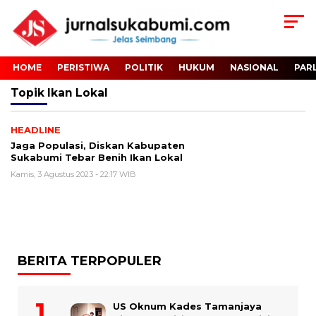
HOME
PERISTIWA
POLITIK
HUKUM
NASIONAL
PAR
Topik
Ikan Lokal
HEADLINE
Jaga Populasi, Diskan Kabupaten
Sukabumi Tebar Benih Ikan Lokal
Kamis, 3 Agustus 2023 - 22:17 WIB
BERITA TERPOPULER
US Oknum Kades Tamanjaya