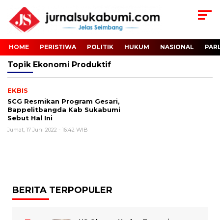
HOME
PERISTIWA
POLITIK
HUKUM
NASIONAL
PAR
Topik
Ekonomi Produktif
EKBIS
SCG Resmikan Program Gesari,
Bappelitbangda Kab Sukabumi
Sebut Hal Ini
Jumat, 17 Juni 2022 - 16:42 WIB
BERITA TERPOPULER