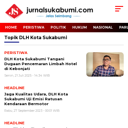
HOME
PERISTIWA
POLITIK
HUKUM
NASIONAL
PAR
Topik
DLH Kota Sukabumi
PERISTIWA
DLH Kota Sukabumi Tangani
Dugaan Pencemaran Limbah Hotel
di Kebonjati
Senin, 21 Juli 2025 - 14:34 WIB
HEADLINE
Jaga Kualitas Udara, DLH Kota
Sukabumi Uji Emisi Ratusan
Kendaraan Bermotor
Rabu, 27 September 2023 - 00:01 WIB
HEADLINE