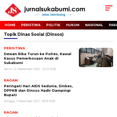
HOME
PERISTIWA
POLITIK
HUKUM
NASIONAL
PAR
Topik
Dinas Sosial (Dinsos)
PERISTIWA
Dewan Rika Turun ke Polres, Kawal
Kasus Pemerkosaan Anak di
Sukabumi
Senin, 22 September 2025 - 15:45 WIB
RAGAM
Peringati Hari AIDS Sedunia, Dinkes,
DPPKB dan Dinsos Hadir Dampingi
Bupati
Minggu, 3 Desember 2023 - 06:10 WIB
RAGAM