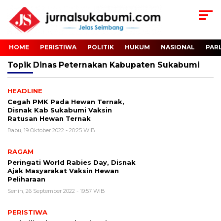
HOME
PERISTIWA
POLITIK
HUKUM
NASIONAL
PAR
Topik
Dinas Peternakan Kabupaten Sukabumi
HEADLINE
Cegah PMK Pada Hewan Ternak,
Disnak Kab Sukabumi Vaksin
Ratusan Hewan Ternak
Rabu, 19 Oktober 2022 - 20:25 WIB
RAGAM
Peringati World Rabies Day, Disnak
Ajak Masyarakat Vaksin Hewan
Peliharaan
Senin, 26 September 2022 - 19:57 WIB
PERISTIWA