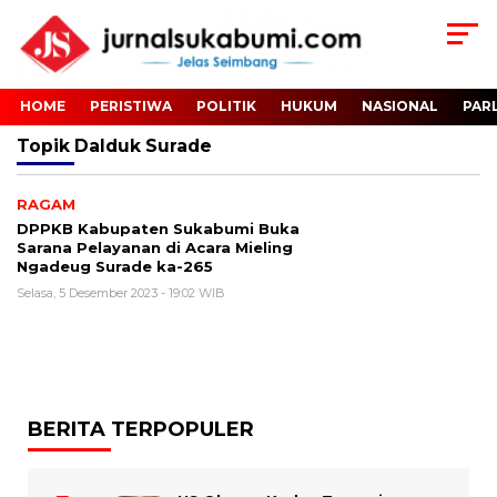
HOME
PERISTIWA
POLITIK
HUKUM
NASIONAL
PAR
Topik
Dalduk Surade
RAGAM
DPPKB Kabupaten Sukabumi Buka
Sarana Pelayanan di Acara Mieling
Ngadeug Surade ka-265
Selasa, 5 Desember 2023 - 19:02 WIB
BERITA TERPOPULER