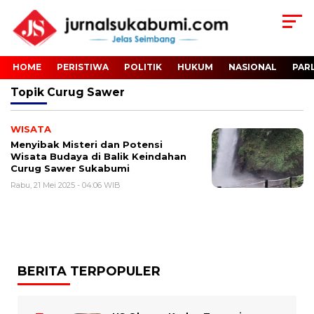
HOME
PERISTIWA
POLITIK
HUKUM
NASIONAL
PAR
Topik
Curug Sawer
WISATA
Menyibak Misteri dan Potensi
Wisata Budaya di Balik Keindahan
Curug Sawer Sukabumi
Rabu, 21 Mei 2025 - 04:06 WIB
BERITA TERPOPULER