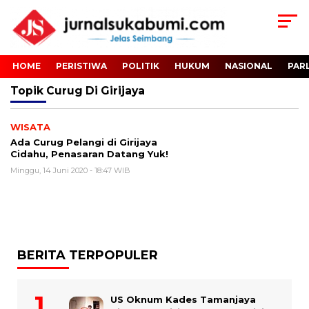
HOME
PERISTIWA
POLITIK
HUKUM
NASIONAL
PAR
Topik
Curug Di Girijaya
WISATA
Ada Curug Pelangi di Girijaya
Cidahu, Penasaran Datang Yuk!
Minggu, 14 Juni 2020 - 18:47 WIB
BERITA TERPOPULER
US Oknum Kades Tamanjaya