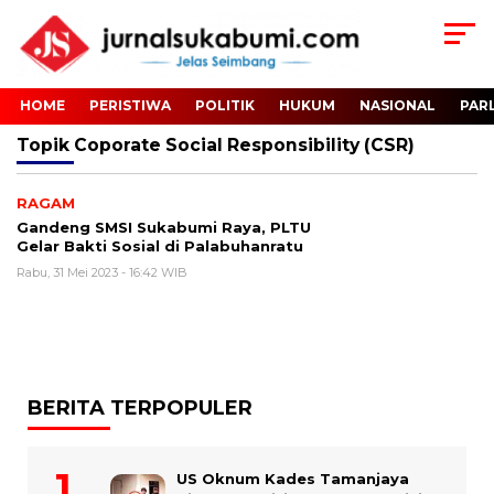
HOME
PERISTIWA
POLITIK
HUKUM
NASIONAL
PAR
Topik
Coporate Social Responsibility (CSR)
RAGAM
Gandeng SMSI Sukabumi Raya, PLTU
Gelar Bakti Sosial di Palabuhanratu
Rabu, 31 Mei 2023 - 16:42 WIB
BERITA TERPOPULER
US Oknum Kades Tamanjaya