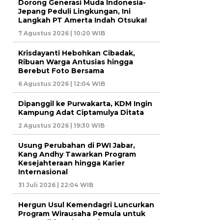
Dorong Generasi Muda Indonesia-
Jepang Peduli Lingkungan, Ini
Langkah PT Amerta Indah Otsuka!
7 Agustus 2026 | 10:20 WIB
Krisdayanti Hebohkan Cibadak,
Ribuan Warga Antusias hingga
Berebut Foto Bersama
6 Agustus 2026 | 12:04 WIB
Dipanggil ke Purwakarta, KDM Ingin
Kampung Adat Ciptamulya Ditata
2 Agustus 2026 | 19:30 WIB
Usung Perubahan di PWI Jabar,
Kang Andhy Tawarkan Program
Kesejahteraan hingga Karier
Internasional
31 Juli 2026 | 22:04 WIB
Hergun Usul Kemendagri Luncurkan
Program Wirausaha Pemula untuk