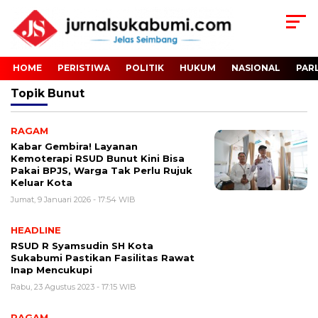
HOME
PERISTIWA
POLITIK
HUKUM
NASIONAL
PAR
Topik
Bunut
RAGAM
Kabar Gembira! Layanan
Kemoterapi RSUD Bunut Kini Bisa
Pakai BPJS, Warga Tak Perlu Rujuk
Keluar Kota
Jumat, 9 Januari 2026 - 17:54 WIB
HEADLINE
RSUD R Syamsudin SH Kota
Sukabumi Pastikan Fasilitas Rawat
Inap Mencukupi
Rabu, 23 Agustus 2023 - 17:15 WIB
RAGAM