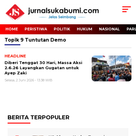
HOME
PERISTIWA
POLITIK
HUKUM
NASIONAL
PAR
Topik
9 Tuntutan Demo
HEADLINE
Diberi Tenggat 30 Hari, Massa Aksi
2.6.26 Layangkan Gugatan untuk
Ayep Zaki
Selasa, 2 Juni 2026 - 13:38 WIB
BERITA TERPOPULER