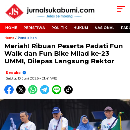
HOME
PERISTIWA
POLITIK
HUKUM
NASIONAL
PAR
/
Home
Pendidikan
Meriah! Ribuan Peserta Padati Fun
Walk dan Fun Bike Milad ke-23
UMMI, Dilepas Langsung Rektor
Redaksi
Sabtu, 13 Juni 2026
- 21:41 WIB