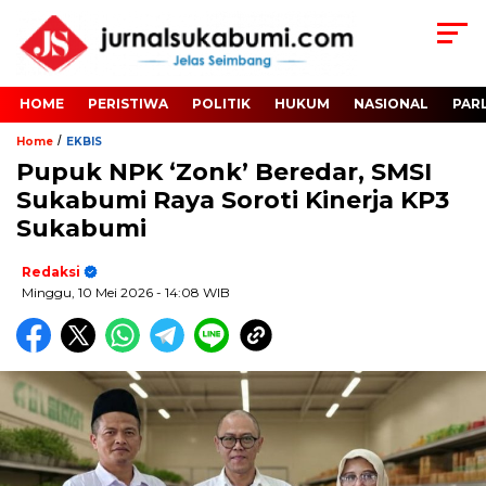
HOME
PERISTIWA
POLITIK
HUKUM
NASIONAL
PAR
/
Home
EKBIS
Pupuk NPK ‘Zonk’ Beredar, SMSI
Sukabumi Raya Soroti Kinerja KP3
Sukabumi
Redaksi
Minggu, 10 Mei 2026
- 14:08 WIB