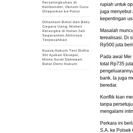
Perselingkuhan di
rupiah untuk op
Kalibunder, Oknum Guru
juga menyebut 
Dilaporkan ke Polisi
kepentingan us
Dihantam Botol dan Batu
Gegara Uang, Misteri
Masalah muncul
Kerangka di Hutan Jati
Sagaranten Akhirnya
terealisasi. Di
Terpecahkan
Rp500 juta ber
Kuasa Hukum Teni Ridha
Shi Ajukan Eksepsi,
Pada awal Mei 2
Minta Surat Dakwaan
total Rp735 jut
Batal Demi Hukum
pengeluarannya 
bank. Ia juga 
beredar.
Konflik kian me
tanpa persetuj
mengalami inti
Perkara ini ber
S.A. ke Polsek