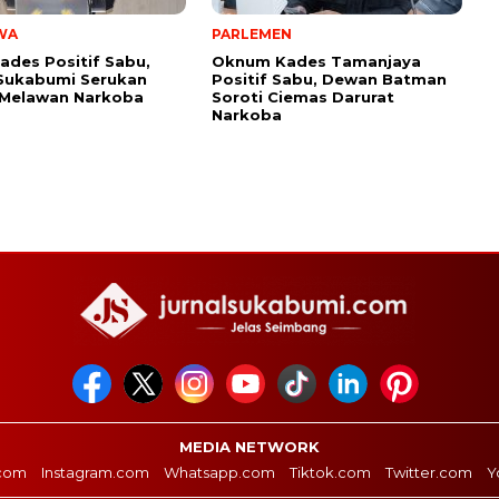
WA
PARLEMEN
ades Positif Sabu,
Oknum Kades Tamanjaya
Sukabumi Serukan
Positif Sabu, Dewan Batman
 Melawan Narkoba
Soroti Ciemas Darurat
Narkoba
MEDIA NETWORK
com
Instagram.com
Whatsapp.com
Tiktok.com
Twitter.com
Y