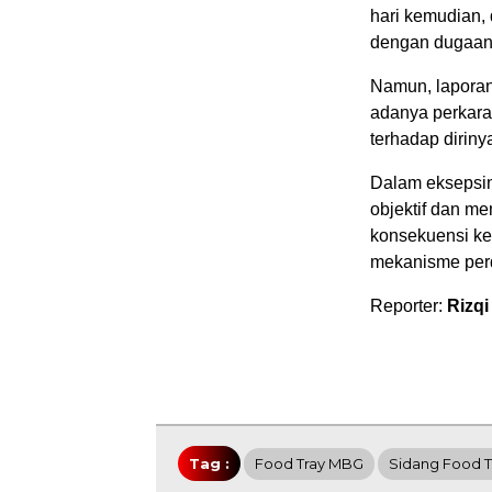
hari kemudian, 
dengan dugaan
Namun, laporan
adanya perkara 
terhadap diriny
Dalam eksepsiny
objektif dan m
konsekuensi ke
mekanisme perd
Reporter:
Rizqi
Tag :
Food Tray MBG
Sidang Food T