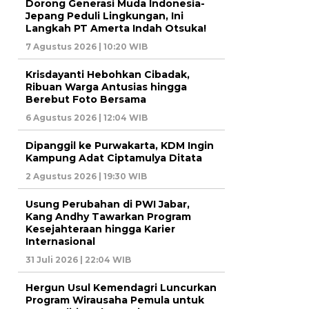
Dorong Generasi Muda Indonesia-
Jepang Peduli Lingkungan, Ini
Langkah PT Amerta Indah Otsuka!
7 Agustus 2026 | 10:20 WIB
Krisdayanti Hebohkan Cibadak,
Ribuan Warga Antusias hingga
Berebut Foto Bersama
6 Agustus 2026 | 12:04 WIB
Dipanggil ke Purwakarta, KDM Ingin
Kampung Adat Ciptamulya Ditata
2 Agustus 2026 | 19:30 WIB
Usung Perubahan di PWI Jabar,
Kang Andhy Tawarkan Program
Kesejahteraan hingga Karier
Internasional
31 Juli 2026 | 22:04 WIB
Hergun Usul Kemendagri Luncurkan
Program Wirausaha Pemula untuk