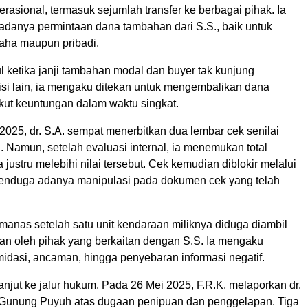
erasional, termasuk sejumlah transfer ke berbagai pihak. Ia
adanya permintaan dana tambahan dari S.S., baik untuk
aha maupun pribadi.
 ketika janji tambahan modal dan buyer tak kunjung
 sisi lain, ia mengaku ditekan untuk mengembalikan dana
ikut keuntungan dalam waktu singkat.
025, dr. S.A. sempat menerbitkan dua lembar cek senilai
a. Namun, setelah evaluasi internal, ia menemukan total
justru melebihi nilai tersebut. Cek kemudian diblokir melalui
menduga adanya manipulasi pada dokumen cek yang telah
manas setelah satu unit kendaraan miliknya diduga diambil
uan oleh pihak yang berkaitan dengan S.S. Ia mengaku
midasi, ancaman, hingga penyebaran informasi negatif.
lanjut ke jalur hukum. Pada 26 Mei 2025, F.R.K. melaporkan dr.
 Gunung Puyuh atas dugaan penipuan dan penggelapan. Tiga