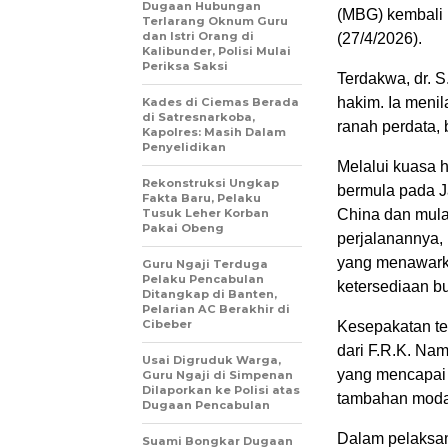
Dugaan Hubungan
(MBG) kembali 
Terlarang Oknum Guru
dan Istri Orang di
(27/4/2026).
Kalibunder, Polisi Mulai
Periksa Saksi
Terdakwa, dr. 
hakim. Ia meni
Kades di Ciemas Berada
di Satresnarkoba,
ranah perdata,
Kapolres: Masih Dalam
Penyelidikan
Melalui kuasa 
Rekonstruksi Ungkap
bermula pada Ja
Fakta Baru, Pelaku
Tusuk Leher Korban
China dan mula
Pakai Obeng
perjalanannya, 
yang menawarka
Guru Ngaji Terduga
Pelaku Pencabulan
ketersediaan bu
Ditangkap di Banten,
Pelarian AC Berakhir di
Cibeber
Kesepakatan te
dari F.R.K. Nam
Usai Digruduk Warga,
yang mencapai m
Guru Ngaji di Simpenan
Dilaporkan ke Polisi atas
tambahan modal 
Dugaan Pencabulan
Dalam pelaksan
Suami Bongkar Dugaan