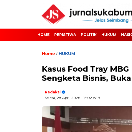
HOME
PERISTIWA
POLITIK
HUKUM
NASI
Home
HUKUM
/
Kasus Food Tray MBG D
Sengketa Bisnis, Buka
Redaksi
Selasa, 28 April 2026
- 15:02 WIB