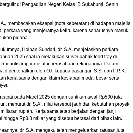
bergulir di Pengadilan Negeri Kelas IB Sukabumi, Senin
S.A., membacakan eksepsi (nota keberatan) di hadapan majelis
lai perkara yang menjeratnya keliru karena seharusnya masuk
 bukan pidana.
hukumnya, Holpan Sundari, dr. S.A. menjelaskan perkara
nuari 2025 saat ia melakukan survei pabrik food tray di
i merintis impor melalui perusahaan rekanannya. Dalam
ia diperkenalkan oleh O.I. kepada pasangan S.S. dan F.R.K.
n kerja sama dengan klaim kesiapan modal besar serta
yer.
rcapai pada Maret 2025 dengan suntikan awal Rp500 juta
un, menurut dr. S.A., nilai tersebut jauh dari kebutuhan proyek
iliaran rupiah. Kerja sama tetap berjalan dengan janji
hingga Rp8,8 miliar yang disebut berasal dari pihak lain.
aannya, dr. S.A. mengaku telah mengeluarkan ratusan juta