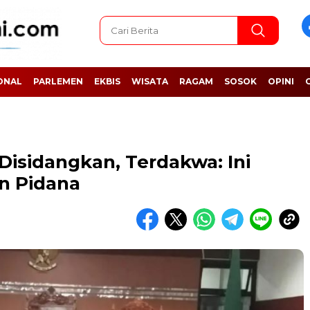
ONAL
PARLEMEN
EKBIS
WISATA
RAGAM
SOSOK
OPINI
isidangkan, Terdakwa: Ini
n Pidana