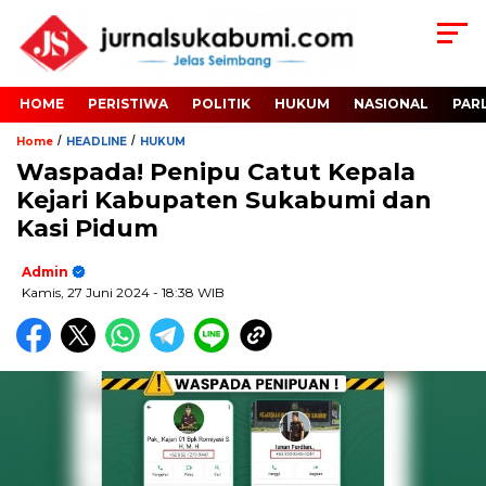
HOME
PERISTIWA
POLITIK
HUKUM
NASIONAL
PAR
/
/
Home
HEADLINE
HUKUM
Waspada! Penipu Catut Kepala
Kejari Kabupaten Sukabumi dan
Kasi Pidum
Admin
Kamis, 27 Juni 2024
- 18:38 WIB