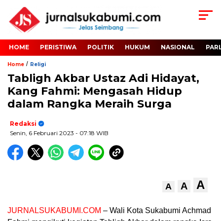
HOME
PERISTIWA
POLITIK
HUKUM
NASIONAL
PAR
/
Home
Religi
Tabligh Akbar Ustaz Adi Hidayat,
Kang Fahmi: Mengasah Hidup
dalam Rangka Meraih Surga
Redaksi
Senin, 6 Februari 2023
- 07:18 WIB
A
A
A
JURNALSUKABUMI.COM
– Wali Kota Sukabumi Achmad