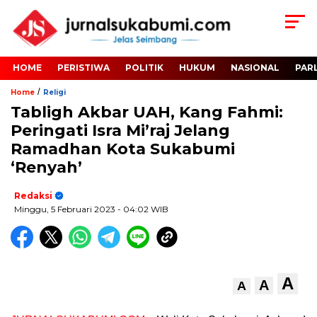
HOME
PERISTIWA
POLITIK
HUKUM
NASIONAL
PAR
/
Home
Religi
Tabligh Akbar UAH, Kang Fahmi:
Peringati Isra Mi’raj Jelang
Ramadhan Kota Sukabumi
‘Renyah’
Redaksi
Minggu, 5 Februari 2023
- 04:02 WIB
A
A
A