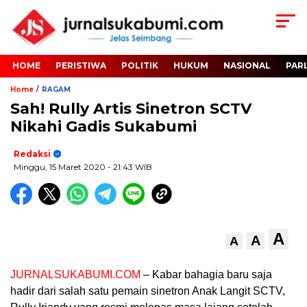
HOME
PERISTIWA
POLITIK
HUKUM
NASIONAL
PAR
/
Home
RAGAM
Sah! Rully Artis Sinetron SCTV
Nikahi Gadis Sukabumi
Redaksi
Minggu, 15 Maret 2020
- 21:43 WIB
A
A
A
JURNALSUKABUMI.COM
– Kabar bahagia baru saja
hadir dari salah satu pemain sinetron Anak Langit SCTV,