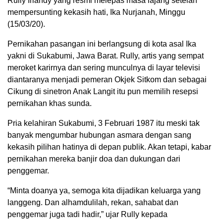
Rully Iriandy yang resmi melepas masa lajang setelah
mempersunting kekasih hati, Ika Nurjanah, Minggu
(15/03/20).
Pernikahan pasangan ini berlangsung di kota asal Ika
yakni di Sukabumi, Jawa Barat. Rully, artis yang sempat
meroket karirnya dan sering munculnya di layar televisi
diantaranya menjadi pemeran Okjek Sitkom dan sebagai
Cikung di sinetron Anak Langit itu pun memilih resepsi
pernikahan khas sunda.
Pria kelahiran Sukabumi, 3 Februari 1987 itu meski tak
banyak mengumbar hubungan asmara dengan sang
kekasih pilihan hatinya di depan publik. Akan tetapi, kabar
pernikahan mereka banjir doa dan dukungan dari
penggemar.
“Minta doanya ya, semoga kita dijadikan keluarga yang
langgeng. Dan alhamdulilah, rekan, sahabat dan
penggemar juga tadi hadir,” ujar Rully kepada