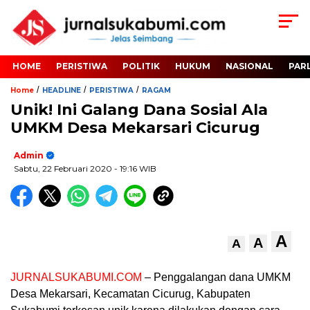
HOME
PERISTIWA
POLITIK
HUKUM
NASIONAL
PAR
/
/
/
Home
HEADLINE
PERISTIWA
RAGAM
Unik! Ini Galang Dana Sosial Ala
UMKM Desa Mekarsari Cicurug
Admin
Sabtu, 22 Februari 2020
- 19:16 WIB
A
A
A
JURNALSUKABUMI.COM
– Penggalangan dana UMKM
Desa Mekarsari, Kecamatan Cicurug, Kabupaten