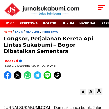
HOME
PERISTIWA
POLITIK
HUKUM
NASIONAL
PAR
/
/
/
Home
EKBIS
HEADLINE
PERISTIWA
Longsor, Perjalanan Kereta Api
Lintas Sukabumi – Bogor
Dibatalkan Sementara
Redaksi
Sabtu, 7 Desember 2019
- 07:19 WIB
A
A
A
JURNALSUKABUMI.COM – Dampak cuaca buruk, Jalur