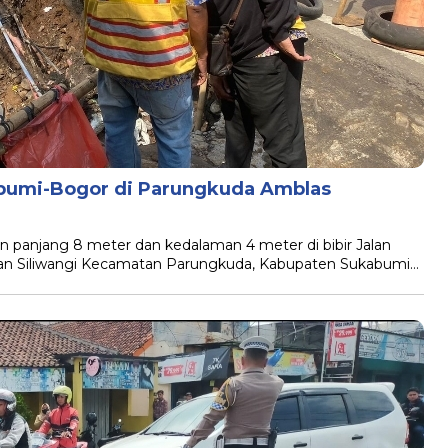
abumi-Bogor di Parungkuda Amblas
njang 8 meter dan kedalaman 4 meter di bibir Jalan
lan Siliwangi Kecamatan Parungkuda, Kabupaten Sukabumi…