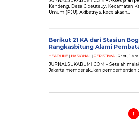
JURNALSUKABUMI.COM – Akses jalan per
Kendeng, Desa Cipeuteuy, Kecamatan K
Umum (PJU). Akibatnya, kecelakaan…
Berikut 21 KA dari Stasiun Bo
Rangkasbitung Alami Pembat
HEADLINE
|
NASIONAL
|
PERISTIWA
| Rabu, 1 Apr
JURNALSUKABUMI.COM – Setelah melakuka
Jakarta memberlakukan pemberhentian ope
Paginasi
pos
1