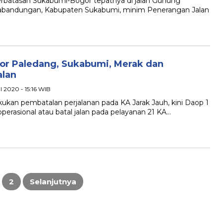
batasan Sukabumi-Bogor tepatnya di jalan Gunung
abandungan, Kabupaten Sukabumi, minim Penerangan Jalan
gor Paledang, Sukabumi, Merak dan
alan
il 2020 - 15:16 WIB
n pembatalan perjalanan pada KA Jarak Jauh, kini Daop 1
rasional atau batal jalan pada pelayanan 21 KA…
2
Selanjutnya