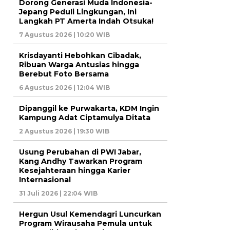
Dorong Generasi Muda Indonesia-
Jepang Peduli Lingkungan, Ini
Langkah PT Amerta Indah Otsuka!
7 Agustus 2026 | 10:20 WIB
Krisdayanti Hebohkan Cibadak,
Ribuan Warga Antusias hingga
Berebut Foto Bersama
6 Agustus 2026 | 12:04 WIB
Dipanggil ke Purwakarta, KDM Ingin
Kampung Adat Ciptamulya Ditata
2 Agustus 2026 | 19:30 WIB
Usung Perubahan di PWI Jabar,
Kang Andhy Tawarkan Program
Kesejahteraan hingga Karier
Internasional
31 Juli 2026 | 22:04 WIB
Hergun Usul Kemendagri Luncurkan
Program Wirausaha Pemula untuk