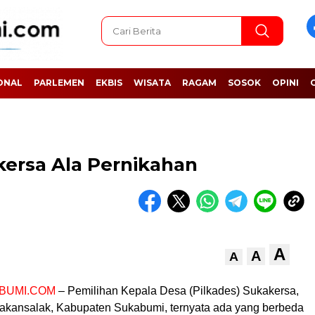
ONAL
PARLEMEN
EKBIS
WISATA
RAGAM
SOSOK
OPINI
kersa Ala Pernikahan
A
A
A
BUMI.COM
– Pemilihan Kepala Desa (Pilkades) Sukakersa,
kansalak, Kabupaten Sukabumi, ternyata ada yang berbeda