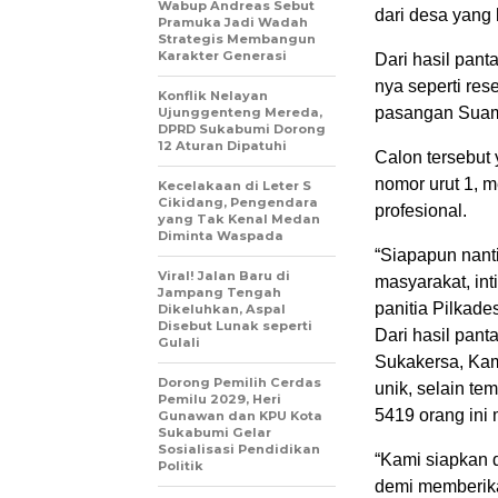
Wabup Andreas Sebut
dari desa yang 
Pramuka Jadi Wadah
Strategis Membangun
Karakter Generasi ‎
Dari hasil pan
nya seperti res
Konflik Nelayan
pasangan Suami 
Ujunggenteng Mereda,
DPRD Sukabumi Dorong
12 Aturan Dipatuhi
Calon tersebut
nomor urut 1, 
Kecelakaan di Leter S
Cikidang, Pengendara
profesional.
yang Tak Kenal Medan
Diminta Waspada
“Siapapun nant
Viral! Jalan Baru di
masyarakat, in
Jampang Tengah
panitia Pilkade
Dikeluhkan, Aspal
Disebut Lunak seperti
Dari hasil pant
Gulali
Sukakersa, Kam
Dorong Pemilih Cerdas
unik, selain te
Pemilu 2029, Heri
5419 orang ini
Gunawan dan KPU Kota
Sukabumi Gelar
Sosialisasi Pendidikan
“Kami siapkan 
Politik
demi memberikan