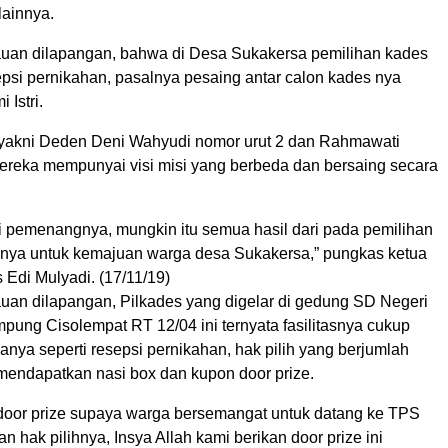
lainnya.
tauan dilapangan, bahwa di Desa Sukakersa pemilihan kades
epsi pernikahan, pasalnya pesaing antar calon kades nya
Istri.
 yakni Deden Deni Wahyudi nomor urut 2 dan Rahmawati
mereka mempunyai visi misi yang berbeda dan bersaing secara
i pemenangnya, mungkin itu semua hasil dari pada pemilihan
tinya untuk kemajuan warga desa Sukakersa,” pungkas ketua
s Edi Mulyadi. (17/11/19)
auan dilapangan, Pilkades yang digelar di gedung SD Negeri
pung Cisolempat RT 12/04 ini ternyata fasilitasnya cukup
manya seperti resepsi pernikahan, hak pilih yang berjumlah
 mendapatkan nasi box dan kupon door prize.
door prize supaya warga bersemangat untuk datang ke TPS
 hak pilihnya, Insya Allah kami berikan door prize ini