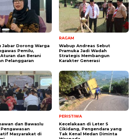
RAGAM
u Jabar Dorong Warga
Wabup Andreas Sebut
ngawas Pemilu,
Pramuka Jadi Wadah
Aturan dan Berani
Strategis Membangun
an Pelanggaran
Karakter Generasi ‎
PERISTIWA
nawan dan Bawaslu
Kecelakaan di Leter S
 Pengawasan
Cikidang, Pengendara yang
patif Masyarakat di
Tak Kenal Medan Diminta
mi
Waspada