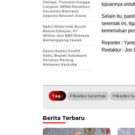
Gempa, Tsunami hingga
tujuannya untu
Longsor, BPBD Kenalkan
Ancaman Bencana
kepada Ratusan Siswa
Selain itu, pa
serentak ini, t
Rp8,4 Miliar Hak Buruh
kemeriahan pest
Belum Dibayar, PT
Wilton dan BBP Didesak
Bertanggung Jawab
Reporter : Yant
Redaktur : Jon
Kasus Kades Positif
Sabu, Bupati Sukabumi
Serukan Perang
Melawan Narkoba
Tag :
Pilkades Serentak
Pilkades S
Berita Terbaru