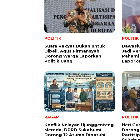
POLITIK
POLITIK
Suara Rakyat Bukan untuk
Bawasl
Dibeli, Agus Firmansyah
Jadi Pe
Dorong Warga Laporkan
Pahami 
Politik Uang
Lapork
RAGAM
POLITIK
Konflik Nelayan Ujunggenteng
Heri Gu
Mereda, DPRD Sukabumi
Dorong
Dorong 12 Aturan Dipatuhi
Partisi
Sukabu