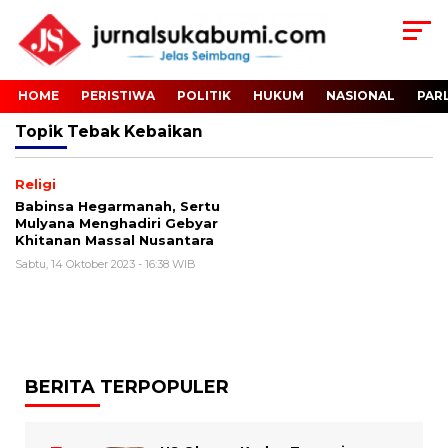
HOME
PERISTIWA
POLITIK
HUKUM
NASIONAL
PAR
Topik
Tebak Kebaikan
Religi
Babinsa Hegarmanah, Sertu
Mulyana Menghadiri Gebyar
Khitanan Massal Nusantara
Sabtu, 14 Oktober 2023 - 16:38 WIB
BERITA TERPOPULER