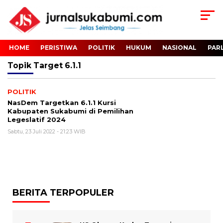
HOME
PERISTIWA
POLITIK
HUKUM
NASIONAL
PAR
Topik
Target 6.1.1
POLITIK
NasDem Targetkan 6.1.1 Kursi
Kabupaten Sukabumi di Pemilihan
Legeslatif 2024
Sabtu, 23 Juli 2022 - 21:23 WIB
BERITA TERPOPULER