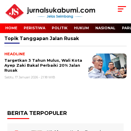
HOME
PERISTIWA
POLITIK
HUKUM
NASIONAL
PAR
Topik
Tanggapan Jalan Rusak
HEADLINE
Targetkan 3 Tahun Mulus, Wali Kota
Ayep Zaki Bakal Perbaiki 20% Jalan
Rusak
Sabtu, 17 Januari 2026 - 21:18 WIB
BERITA TERPOPULER