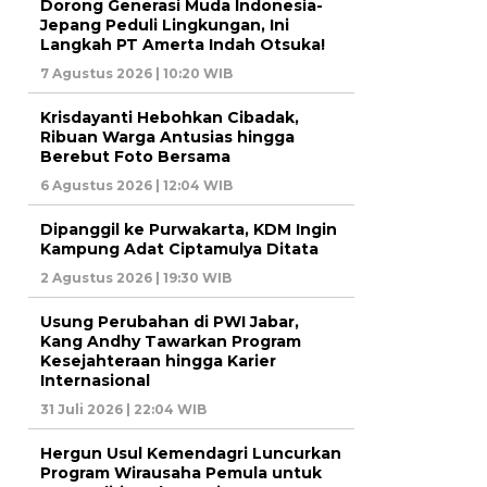
Dorong Generasi Muda Indonesia-
Jepang Peduli Lingkungan, Ini
Langkah PT Amerta Indah Otsuka!
7 Agustus 2026 | 10:20 WIB
Krisdayanti Hebohkan Cibadak,
Ribuan Warga Antusias hingga
Berebut Foto Bersama
6 Agustus 2026 | 12:04 WIB
Dipanggil ke Purwakarta, KDM Ingin
Kampung Adat Ciptamulya Ditata
2 Agustus 2026 | 19:30 WIB
Usung Perubahan di PWI Jabar,
Kang Andhy Tawarkan Program
Kesejahteraan hingga Karier
Internasional
31 Juli 2026 | 22:04 WIB
Hergun Usul Kemendagri Luncurkan
Program Wirausaha Pemula untuk