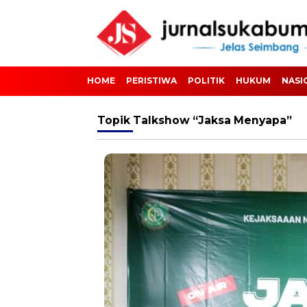
HOME
PERISTIWA
POLITIK
HUKUM
NASI
Topik
Talkshow “Jaksa Menyapa”