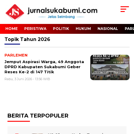
HOME
PERISTIWA
POLITIK
HUKUM
NASIONAL
PAR
Topik
Tahun 2026
PARLEMEN
Jemput Aspirasi Warga, 49 Anggota
DPRD Kabupaten Sukabumi Geber
Reses Ke-2 di 147 Titik
Rabu, 3 Juni 2026 - 13:56 WIB
BERITA TERPOPULER