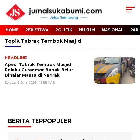
HOME
PERISTIWA
POLITIK
HUKUM
NASIONAL
PAR
Topik
Tabrak Tembok Masjid
HEADLINE
Apes! Tabrak Tembok Masjid,
Pelaku Curanmor Babak Belur
Dihajar Massa di Nagrak
Selasa, 16 Juni 2026 - 16:55 WIB
BERITA TERPOPULER