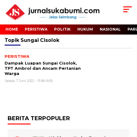
HOME
PERISTIWA
POLITIK
HUKUM
NASIONAL
PAR
Topik
Sungai Cisolok
PERISTIWA
Dampak Luapan Sungai Cisolok,
TPT Ambrol dan Ancam Pertanian
Warga
Selasa, 7 Juni 2022 - 15:58 WIB
BERITA TERPOPULER